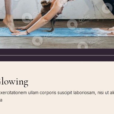
Glowing
ercitationem ullam corporis suscipit laboriosam, nisi ut 
ea