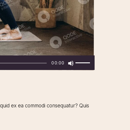
Použitím
00:00
šipek
nahoru/dolů
zvýšíte
nebo
snížíte
aliquid ex ea commodi consequatur? Quis
úroveň
hlasitosti.