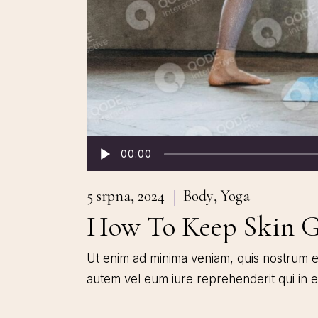
Audio
00:00
přehrávač
5 srpna, 2024
Body
Yoga
How To Keep Skin 
Ut enim ad minima veniam, quis nostrum ex
autem vel eum iure reprehenderit qui in 