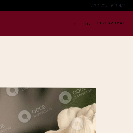
+420 702 999 441
REZERVOVAT
FB
IG