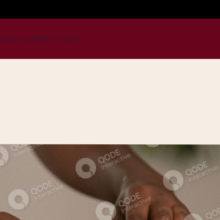
ASTO KLADENÉ OTÁZKY
oc s
é
u